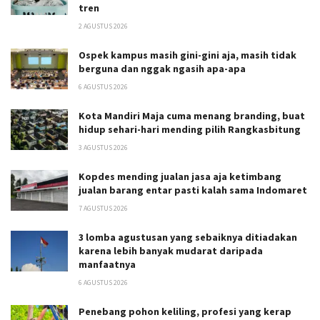
tren
2 AGUSTUS 2026
Ospek kampus masih gini-gini aja, masih tidak
berguna dan nggak ngasih apa-apa
6 AGUSTUS 2026
Kota Mandiri Maja cuma menang branding, buat
hidup sehari-hari mending pilih Rangkasbitung
3 AGUSTUS 2026
Kopdes mending jualan jasa aja ketimbang
jualan barang entar pasti kalah sama Indomaret
7 AGUSTUS 2026
3 lomba agustusan yang sebaiknya ditiadakan
karena lebih banyak mudarat daripada
manfaatnya
6 AGUSTUS 2026
Penebang pohon keliling, profesi yang kerap