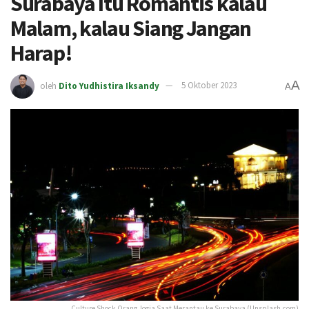
Surabaya Itu Romantis kalau
Malam, kalau Siang Jangan
Harap!
A
oleh
Dito Yudhistira Iksandy
5 Oktober 2023
A
Culture Shock Orang Jogja Saat Merantau ke Surabaya (Unsplash.com)