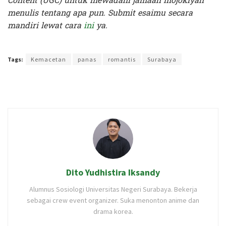
Content (UGC) untuk mewadahi jamaah mojokiyah
menulis tentang apa pun. Submit esaimu secara
mandiri lewat cara
ini
ya.
Terakhir diperbarui pada 5 Oktober 2023 oleh
Rizky Prasetya
Tags:
Kemacetan
panas
romantis
Surabaya
Dito Yudhistira Iksandy
Alumnus Sosiologi Universitas Negeri Surabaya. Bekerja
sebagai crew event organizer. Suka menonton anime dan
drama korea.