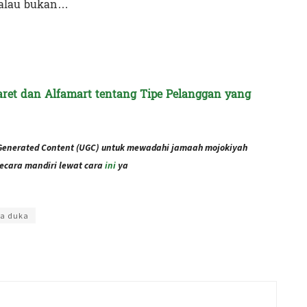
 kalau bukan…
aret dan Alfamart tentang Tipe Pelanggan yang
Generated Content (UGC) untuk mewadahi jamaah mojokiyah
ecara mandiri lewat cara
ini
ya
Prasetya
a duka