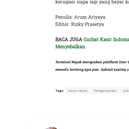
kerugian siapa lagi yang bayar
Penulis: Arum Ariyaya
Editor: Rizky Prasetya
BACA JUGA
Curhat Kasir Indom
Menyebalkan
Terminal Mojok merupakan platform User 
menulis tentang apa pun. Submit esaimu s
Terakhir diperbarui pada 6 Februari 2023 oleh
Rizky 
Tags:
kasir retail
Pengalaman
suk