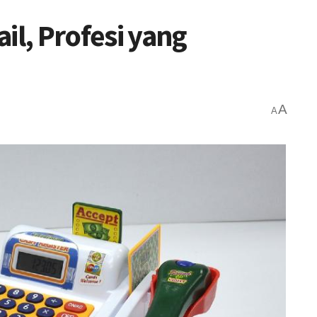
il, Profesi yang
A
A