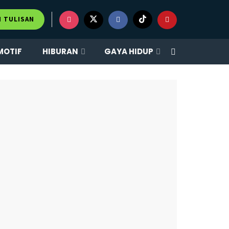
×
M TULISAN
MOTIF
HIBURAN
GAYA HIDUP