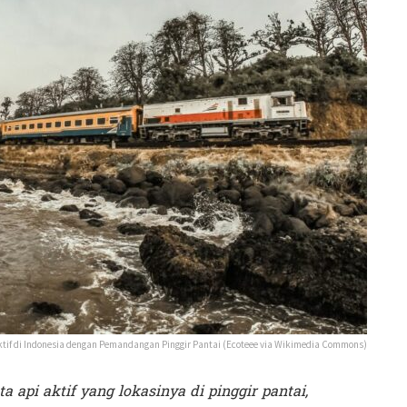
ktif di Indonesia dengan Pemandangan Pinggir Pantai (Ecoteee via Wikimedia Commons)
a api aktif yang lokasinya di pinggir pantai,