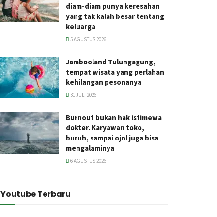
diam-diam punya keresahan
yang tak kalah besar tentang
keluarga
5 AGUSTUS 2026
Jambooland Tulungagung,
tempat wisata yang perlahan
kehilangan pesonanya
31 JULI 2026
Burnout bukan hak istimewa
dokter. Karyawan toko,
buruh, sampai ojol juga bisa
mengalaminya
6 AGUSTUS 2026
Youtube Terbaru