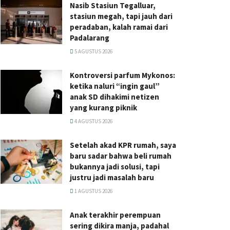
Nasib Stasiun Tegalluar,
stasiun megah, tapi jauh dari
peradaban, kalah ramai dari
Padalarang
5 AGUSTUS 2026
Kontroversi parfum Mykonos:
ketika naluri “ingin gaul”
anak SD dihakimi netizen
yang kurang piknik
4 AGUSTUS 2026
Setelah akad KPR rumah, saya
baru sadar bahwa beli rumah
bukannya jadi solusi, tapi
justru jadi masalah baru
1 AGUSTUS 2026
Anak terakhir perempuan
sering dikira manja, padahal