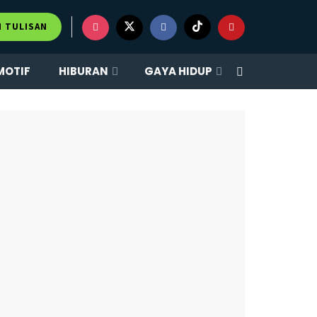
×
M TULISAN
MOTIF
HIBURAN
GAYA HIDUP