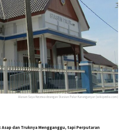
Alasan Saya Kecewa deangan Stasiun Palur Karanganyar (wikipedia.com)
r: Asap dan Truknya Mengganggu, tapi Perputaran