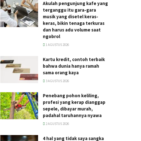
Akulah pengunjung kafe yang
terganggu itu gara-gara
musik yang disetel keras-
keras, bikin tenaga terkuras
dan harus adu volume saat
ngobrol
1 AGUSTUS 2026
Kartu kredit, contoh terbaik
bahwa dunia hanya ramah
sama orang kaya
3 AGUSTUS 2026
Penebang pohon keliling,
profesi yang kerap dianggap
sepele, dibayar murah,
padahal taruhannya nyawa
2 AGUSTUS 2026
4 hal yang tidak saya sangka