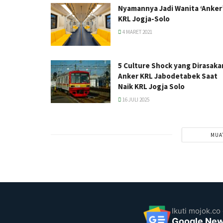
Nyamannya Jadi Wanita ‘Anker
KRL Jogja-Solo
4 MARET 2021
5 Culture Shock yang Dirasaka
Anker KRL Jabodetabek Saat
Naik KRL Jogja Solo
16 JULI 2025
MUA
Ikuti mojok.co 
Google Ne