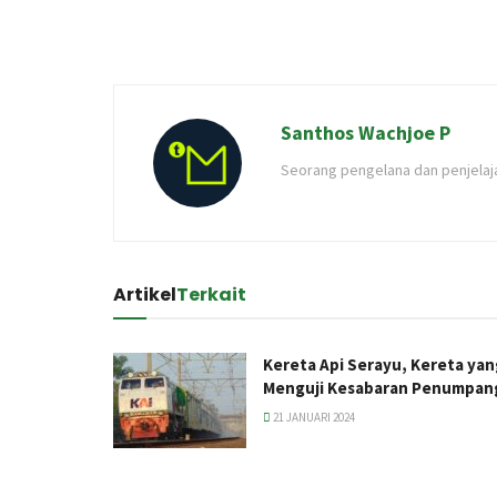
Santhos Wachjoe P
Seorang pengelana dan penjelaja
Artikel
Terkait
Kereta Api Serayu, Kereta yan
Menguji Kesabaran Penumpan
21 JANUARI 2024