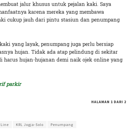
embuat jalur khusus untuk pejalan kaki. Saya
ak manfaatnya karena mereka yang membawa
aki cukup jauh dari pintu stasiun dan penumpang
 kaki yang layak, penumpang juga perlu bersiap
snya hujan. Tidak ada atap pelindung di sekitar
li harus hujan-hujanan demi naik ojek online yang
.
if parkir
HALAMAN 1 DARI 2
ia Intan
 Line
KRL Jogja-Solo
Penumpang