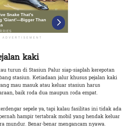
ADVERTISEMENT
ejalan kaki
 turun di Stasiun Palur siap-siaplah kerepotan
rbang stasiun. Ketiadaan jalur khusus pejalan kaki
ng mau masuk atau keluar stasiun harus
raan, baik roda dua maupun roda empat.
erdengar sepele ya, tapi kalau fasilitas ini tidak ada
 pernah hampir tertabrak mobil yang hendak keluar
cara mundur. Benar-benar mengancam nyawa.