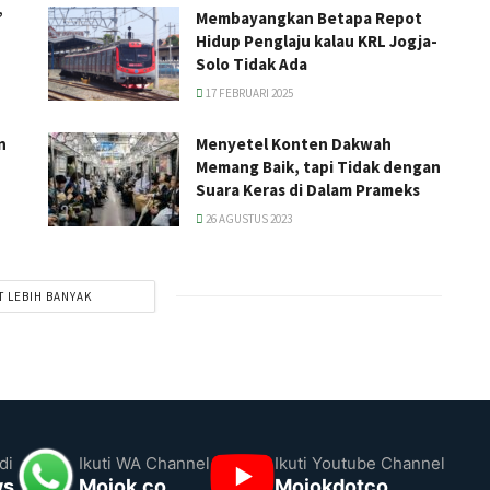
’
Membayangkan Betapa Repot
Hidup Penglaju kalau KRL Jogja-
Solo Tidak Ada
17 FEBRUARI 2025
n
Menyetel Konten Dakwah
Memang Baik, tapi Tidak dengan
Suara Keras di Dalam Prameks
26 AGUSTUS 2023
T LEBIH BANYAK
di
Ikuti WA Channel
Ikuti Youtube Channel
ws
Mojok.co
Mojokdotco