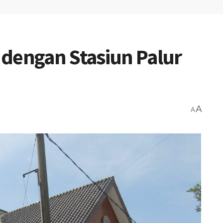
 dengan Stasiun Palur
A
A