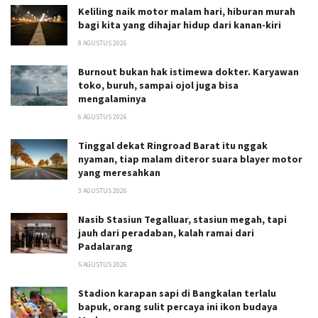
Keliling naik motor malam hari, hiburan murah
bagi kita yang dihajar hidup dari kanan-kiri
8 AGUSTUS 2026
Burnout bukan hak istimewa dokter. Karyawan
toko, buruh, sampai ojol juga bisa
mengalaminya
6 AGUSTUS 2026
Tinggal dekat Ringroad Barat itu nggak
nyaman, tiap malam diteror suara blayer motor
yang meresahkan
3 AGUSTUS 2026
Nasib Stasiun Tegalluar, stasiun megah, tapi
jauh dari peradaban, kalah ramai dari
Padalarang
5 AGUSTUS 2026
Stadion karapan sapi di Bangkalan terlalu
bapuk, orang sulit percaya ini ikon budaya