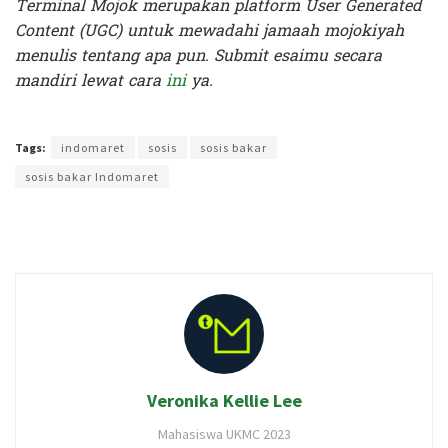
Terminal Mojok merupakan platform User Generated
Content (UGC) untuk mewadahi jamaah mojokiyah
menulis tentang apa pun. Submit esaimu secara
mandiri lewat cara
ini
ya.
Terakhir diperbarui pada 9 September 2023 oleh
Intan Ekapratiwi
Tags:
indomaret
sosis
sosis bakar
sosis bakar Indomaret
Veronika Kellie Lee
Mahasiswa UKMC 2023