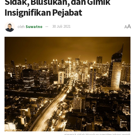
Sidak, Blusukan, dan Gimik
Insignifikan Pejabat
A
oleh
Suwatno
30 Juli 2021
A
gimmick sidak blusukan presiden jokowi mojok