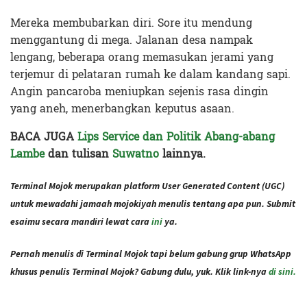
Mereka membubarkan diri. Sore itu mendung
menggantung di mega. Jalanan desa nampak
lengang, beberapa orang memasukan jerami yang
terjemur di pelataran rumah ke dalam kandang sapi.
Angin pancaroba meniupkan sejenis rasa dingin
yang aneh, menerbangkan keputus asaan.
BACA JUGA
Lips Service dan Politik Abang-abang
Lambe
dan tulisan
Suwatno
lainnya.
Terminal Mojok merupakan platform User Generated Content (UGC)
untuk mewadahi jamaah mojokiyah menulis tentang apa pun. Submit
esaimu secara mandiri lewat cara
ini
ya.
Pernah menulis di Terminal Mojok tapi belum gabung grup WhatsApp
khusus penulis Terminal Mojok? Gabung dulu, yuk. Klik link-nya
di sini.
Terakhir diperbarui pada 29 Agustus 2021 oleh
Audian Laili