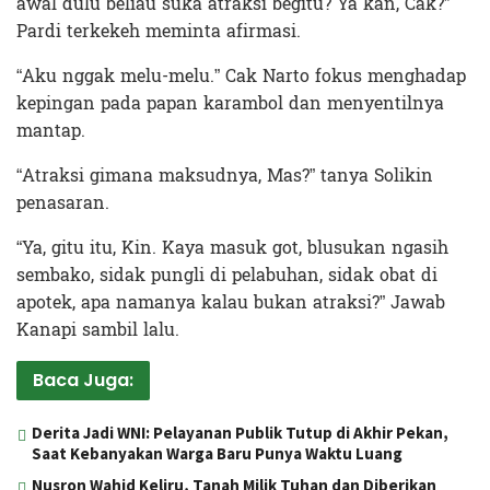
awal dulu beliau suka atraksi begitu? Ya kan, Cak?”
Pardi terkekeh meminta afirmasi.
“Aku nggak melu-melu.” Cak Narto fokus menghadap
kepingan pada papan karambol dan menyentilnya
mantap.
“Atraksi gimana maksudnya, Mas?” tanya Solikin
penasaran.
“Ya, gitu itu, Kin. Kaya masuk got, blusukan ngasih
sembako, sidak pungli di pelabuhan, sidak obat di
apotek, apa namanya kalau bukan atraksi?” Jawab
Kanapi sambil lalu.
Baca Juga:
Derita Jadi WNI: Pelayanan Publik Tutup di Akhir Pekan,
Saat Kebanyakan Warga Baru Punya Waktu Luang
Nusron Wahid Keliru, Tanah Milik Tuhan dan Diberikan