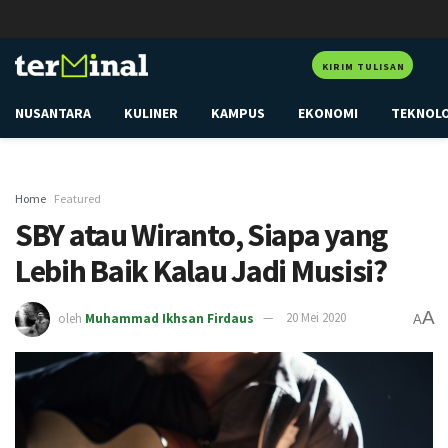
KIRIM TULISAN
NUSANTARA
KULINER
KAMPUS
EKONOMI
TEKNOL
Home
Featured
SBY atau Wiranto, Siapa yang
Lebih Baik Kalau Jadi Musisi?
A
oleh
Muhammad Ikhsan Firdaus
20 Mei 2020
A