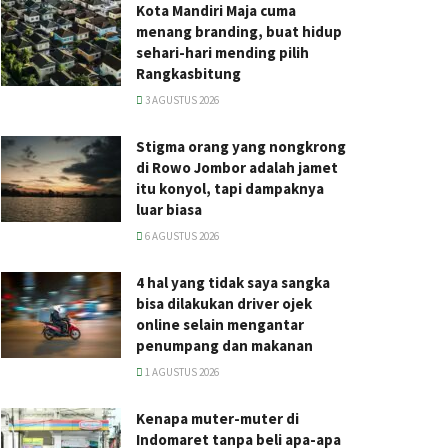
Kota Mandiri Maja cuma
menang branding, buat hidup
sehari-hari mending pilih
Rangkasbitung
3 AGUSTUS 2026
Stigma orang yang nongkrong
di Rowo Jombor adalah jamet
itu konyol, tapi dampaknya
luar biasa
6 AGUSTUS 2026
4 hal yang tidak saya sangka
bisa dilakukan driver ojek
online selain mengantar
penumpang dan makanan
1 AGUSTUS 2026
Kenapa muter-muter di
Indomaret tanpa beli apa-apa