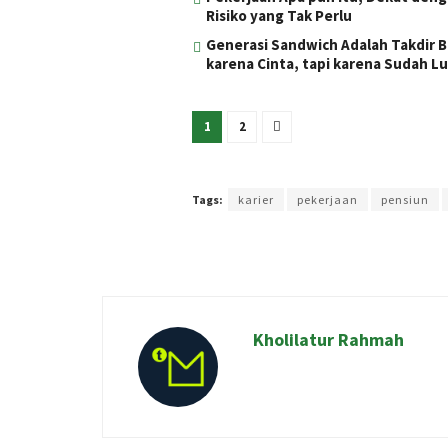
Risiko yang Tak Perlu
Generasi Sandwich Adalah Takdir B
karena Cinta, tapi karena Sudah 
1
2
Terakhir diperbarui pada 1 September 2024 oleh
Rizk
Tags:
karier
pekerjaan
pensiun
Kholilatur Rahmah