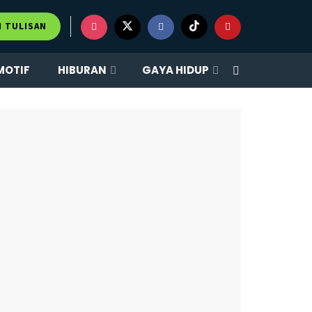
×
M TULISAN
MOTIF
HIBURAN
GAYA HIDUP