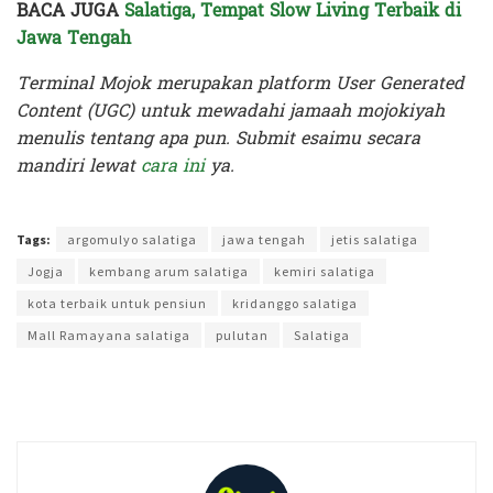
BACA JUGA
Salatiga, Tempat Slow Living Terbaik di
Jawa Tengah
Terminal Mojok merupakan platform User Generated
Content (UGC) untuk mewadahi jamaah mojokiyah
menulis tentang apa pun. Submit esaimu secara
mandiri lewat
cara ini
ya.
Terakhir diperbarui pada 5 Februari 2025 oleh
Yamadipati Seno
Tags:
argomulyo salatiga
jawa tengah
jetis salatiga
Jogja
kembang arum salatiga
kemiri salatiga
kota terbaik untuk pensiun
kridanggo salatiga
Mall Ramayana salatiga
pulutan
Salatiga