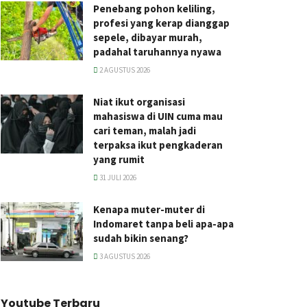
Penebang pohon keliling,
profesi yang kerap dianggap
sepele, dibayar murah,
padahal taruhannya nyawa
2 AGUSTUS 2026
Niat ikut organisasi
mahasiswa di UIN cuma mau
cari teman, malah jadi
terpaksa ikut pengkaderan
yang rumit
31 JULI 2026
Kenapa muter-muter di
Indomaret tanpa beli apa-apa
sudah bikin senang?
3 AGUSTUS 2026
Youtube Terbaru