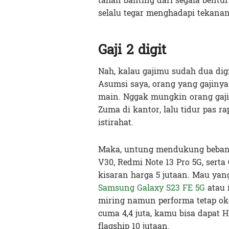
tahan banting dari segala bent
selalu tegar menghadapi tekana
Gaji 2 digit
Nah, kalau gajimu sudah dua digi
Asumsi saya, orang yang gajinya
main. Nggak mungkin orang gaji
Zuma di kantor, lalu tidur pas r
istirahat.
Maka, untung mendukung beban 
V30, Redmi Note 13 Pro 5G, sert
kisaran harga 5 jutaan. Mau yang
Samsung Galaxy S23 FE 5G
atau 
miring namun performa tetap ok
cuma 4,4 juta, kamu bisa dapat
flagship 10 jutaan.