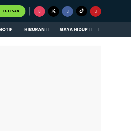
×
M TULISAN
MOTIF
HIBURAN
GAYA HIDUP