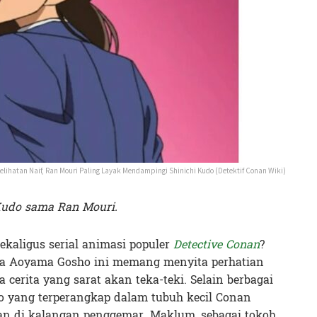
lihatan Naif, Ran Mouri Paling Layak Mendampingi Shinichi Kudo (Detektif Conan Wiki)
 Kudo sama Ran Mouri.
kaligus serial animasi populer
Detective Conan
?
rya Aoyama Gosho ini memang menyita perhatian
erita yang sarat akan teka-teki. Selain berbagai
udo yang terperangkap dalam tubuh kecil Conan
n di kalangan penggemar. Maklum, sebagai tokoh