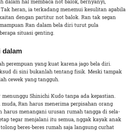
yah dalam hal membaca not balok, bernyanyi,
ak heran, ia terkadang menemui kesulitan apabila
aitan dengan partitur not balok. Ran tak segan
mampuan Ran dalam bela diri turut pula
rapa situasi genting.
i dalam
h perempuan yang kuat karena jago bela diri.
ud di sini bukanlah tentang fisik. Meski tampak
lah cewek yang tangguh.
r menunggu Shinichi Kudo tanpa ada kepastian.
ih muda, Ran harus menerima perpisahan orang
an harus menangani urusan rumah tangga di sela-
tetap tegar menjalani itu semua, nggak kayak anak
tolong beres-beres rumah saja langsung curhat