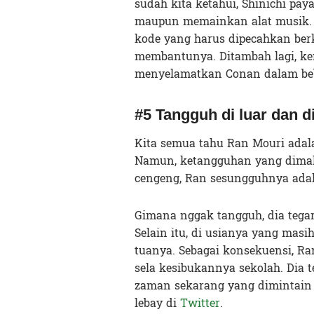
sudah kita ketahui, Shinichi pa
maupun memainkan alat musik. T
kode yang harus dipecahkan berk
membantunya. Ditambah lagi, ke
menyelamatkan Conan dalam bebe
#5 Tangguh di luar dan d
Kita semua tahu Ran Mouri adala
Namun, ketangguhan yang dimaks
cengeng, Ran sesungguhnya ada
Gimana nggak tangguh, dia tega
Selain itu, di usianya yang mas
tuanya. Sebagai konsekuensi, R
sela kesibukannya sekolah. Dia 
zaman sekarang yang dimintain 
lebay di
Twitter
.