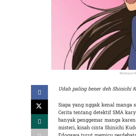
Meskipun Ke
Udah paling bener deh Shinichi
Siapa yang nggak kenal manga se
Cerita tentang detektif SMA ka
banyak penggemar manga karena c
misteri, kisah cinta Shinichi K
Edogawa turut memicu perdebata