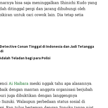
narnya bisa saja meninggalkan Shinichi Kudo yang
dah ditinggal pergi dan jarang dihubungi oleh
kiran untuk cari cowok lain. Dia tetap setia
etective Conan Tinggal di Indonesia dan Jadi Tetangga
di
dalah Teladan bagi para Polisi
benci
Ai Haibara
meski nggak tahu apa alasannya.
p baik dengan mantan anggota organisasi berjubah
ouri juga dibuktikan dengan langgengnya
Suzuki. Walaupun perbedaan status sosial di
gi, Ran tulus berteman dengan Sonoko tanpa niat