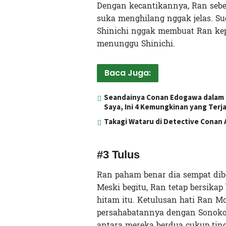
Dengan kecantikannya, Ran sebe
suka menghilang nggak jelas. Su
Shinichi nggak membuat Ran kepi
menunggu Shinichi.
Baca Juga:
Seandainya Conan Edogawa dalam D
Saya, Ini 4 Kemungkinan yang Terja
Takagi Wataru di Detective Conan A
#3 Tulus
Ran paham benar dia sempat di
Meski begitu, Ran tetap bersika
hitam itu. Ketulusan hati Ran M
persahabatannya dengan Sonoko 
antara mereka berdua cukup ting