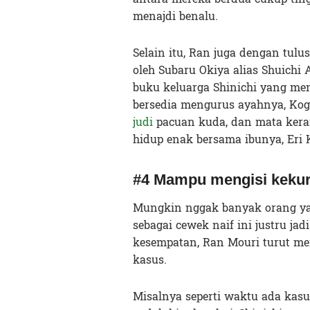
menajdi benalu.
Selain itu, Ran juga dengan tul
oleh Subaru Okiya alias Shuichi 
buku keluarga Shinichi yang me
bersedia mengurus ayahnya, Kogo
judi
pacuan kuda, dan mata kera
hidup enak bersama ibunya, Eri K
#4 Mampu mengisi kekur
Mungkin nggak banyak orang ya
sebagai cewek naif ini justru ja
kesempatan, Ran Mouri turut m
kasus.
Misalnya seperti waktu ada kas