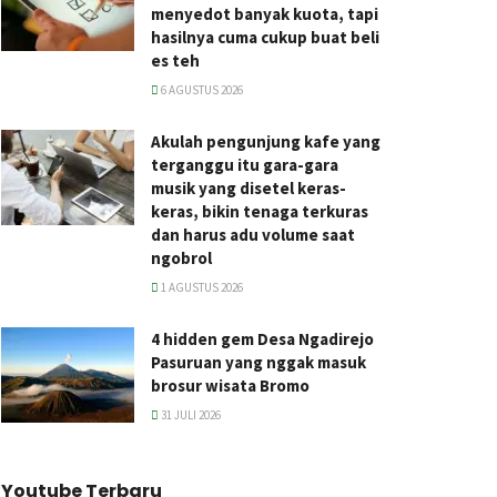
menyedot banyak kuota, tapi
hasilnya cuma cukup buat beli
es teh
6 AGUSTUS 2026
Akulah pengunjung kafe yang
terganggu itu gara-gara
musik yang disetel keras-
keras, bikin tenaga terkuras
dan harus adu volume saat
ngobrol
1 AGUSTUS 2026
4 hidden gem Desa Ngadirejo
Pasuruan yang nggak masuk
brosur wisata Bromo
31 JULI 2026
Youtube Terbaru