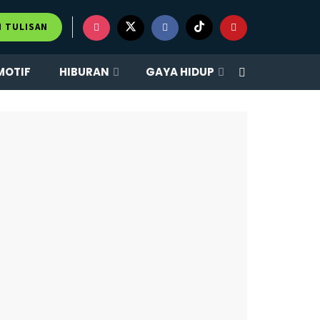
×
M TULISAN
MOTIF
HIBURAN
GAYA HIDUP