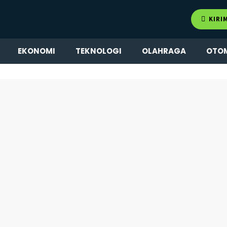
KIRI
EKONOMI
TEKNOLOGI
OLAHRAGA
OTO