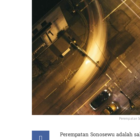
Perempatan So
Perempatan Sonosewu adalah sal