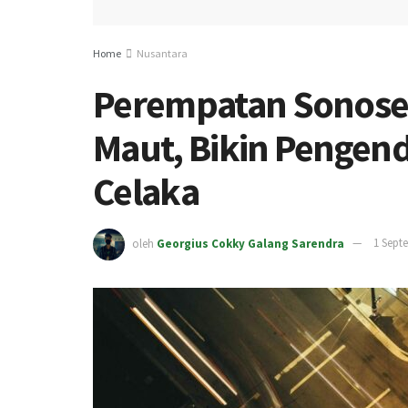
Home
Nusantara
Perempatan Sonose
Maut, Bikin Pengend
Celaka
oleh
Georgius Cokky Galang Sarendra
1 Sept