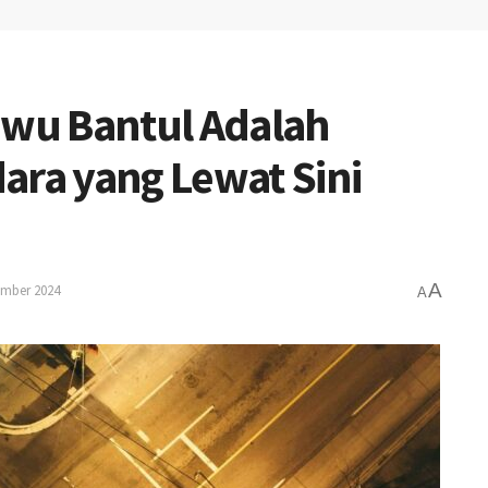
wu Bantul Adalah
ara yang Lewat Sini
A
ember 2024
A