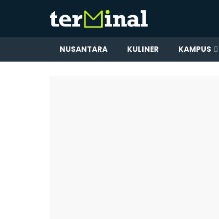
NUSANTARA
KULINER
KAMPUS