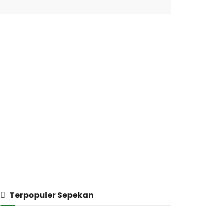
Terpopuler Sepekan