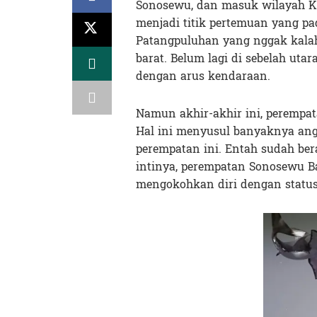
Sonosewu, dan masuk wilayah Kab
menjadi titik pertemuan yang pa
Patangpuluhan yang nggak kalah
barat. Belum lagi di sebelah uta
dengan arus kendaraan.
Namun akhir-akhir ini, perempa
Hal ini menyusul banyaknya angk
perempatan ini. Entah sudah ber
intinya, perempatan Sonosewu B
mengokohkan diri dengan status 