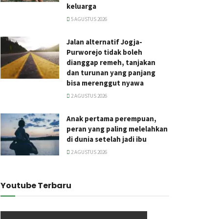
keluarga
5 AGUSTUS 2026
Jalan alternatif Jogja-
Purworejo tidak boleh
dianggap remeh, tanjakan
dan turunan yang panjang
bisa merenggut nyawa
2 AGUSTUS 2026
Anak pertama perempuan,
peran yang paling melelahkan
di dunia setelah jadi ibu
2 AGUSTUS 2026
Youtube Terbaru