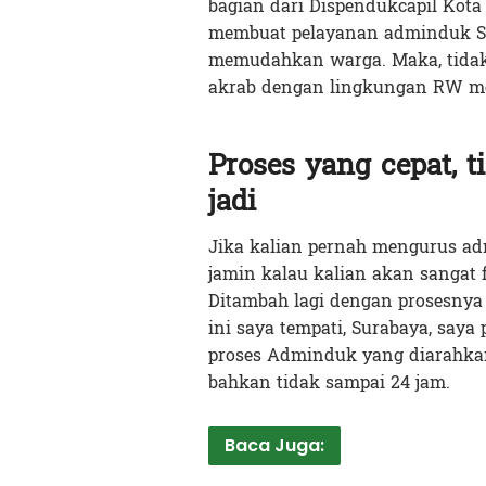
bagian dari Dispendukcapil Kota 
membuat pelayanan adminduk Su
memudahkan warga. Maka, tidak
akrab dengan lingkungan RW m
Proses yang cepat, t
jadi
Jika kalian pernah mengurus adm
jamin kalau kalian akan sangat 
Ditambah lagi dengan prosesnya y
ini saya tempati, Surabaya, saya 
proses Adminduk yang diarahkan
bahkan tidak sampai 24 jam.
Baca Juga: