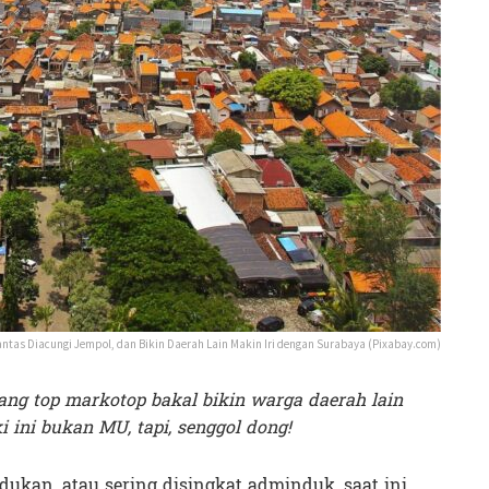
tas Diacungi Jempol, dan Bikin Daerah Lain Makin Iri dengan Surabaya (Pixabay.com)
ng top markotop bakal bikin warga daerah lain
 ini bukan MU, tapi, senggol dong!
ukan, atau sering disingkat adminduk, saat ini