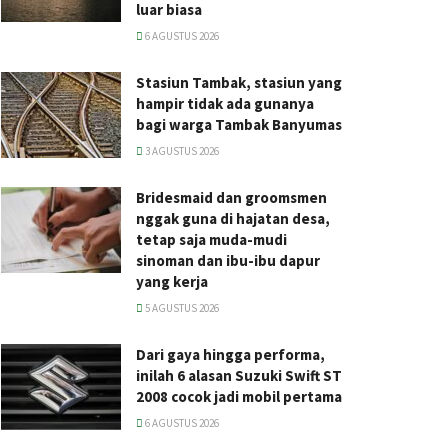
luar biasa
6 AGUSTUS 2026
Stasiun Tambak, stasiun yang
hampir tidak ada gunanya
bagi warga Tambak Banyumas
3 AGUSTUS 2026
Bridesmaid dan groomsmen
nggak guna di hajatan desa,
tetap saja muda-mudi
sinoman dan ibu-ibu dapur
yang kerja
5 AGUSTUS 2026
Dari gaya hingga performa,
inilah 6 alasan Suzuki Swift ST
2008 cocok jadi mobil pertama
6 AGUSTUS 2026