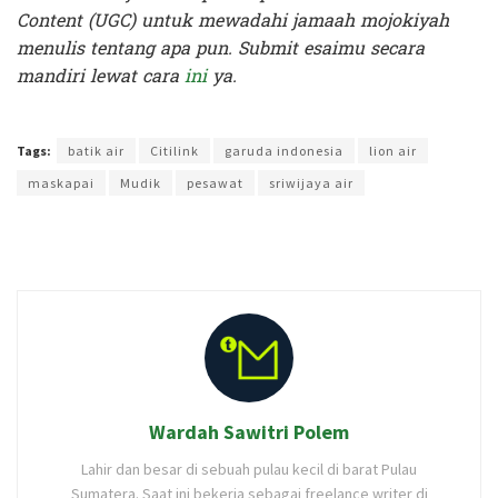
Content (UGC) untuk mewadahi jamaah mojokiyah
menulis tentang apa pun. Submit esaimu secara
mandiri lewat cara
ini
ya.
Terakhir diperbarui pada 6 April 2023 oleh
Intan Ekapratiwi
Tags:
batik air
Citilink
garuda indonesia
lion air
maskapai
Mudik
pesawat
sriwijaya air
Wardah Sawitri Polem
Lahir dan besar di sebuah pulau kecil di barat Pulau
Sumatera. Saat ini bekerja sebagai freelance writer di