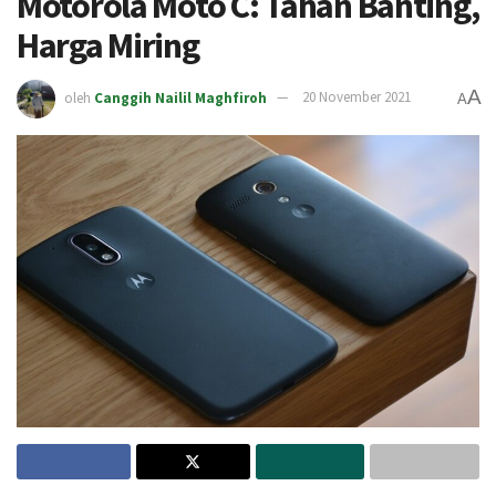
Motorola Moto C: Tahan Banting,
Harga Miring
A
oleh
Canggih Nailil Maghfiroh
20 November 2021
A