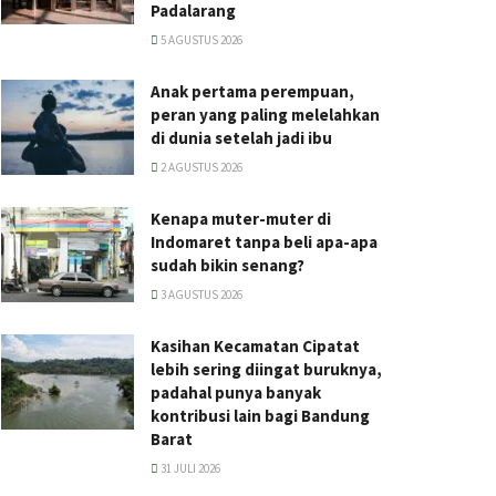
Padalarang
5 AGUSTUS 2026
Anak pertama perempuan,
peran yang paling melelahkan
di dunia setelah jadi ibu
2 AGUSTUS 2026
Kenapa muter-muter di
Indomaret tanpa beli apa-apa
sudah bikin senang?
3 AGUSTUS 2026
Kasihan Kecamatan Cipatat
lebih sering diingat buruknya,
padahal punya banyak
kontribusi lain bagi Bandung
Barat
31 JULI 2026