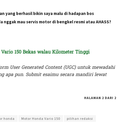
lan yang berhasil bikin saya malu di hadapan bos
a nggak mau servis motor di bengkel resmi atau AHASS?
Vario 150 Bekas walau Kilometer Tinggi
orm User Generated Content (UGC) untuk mewadahi
g apa pun. Submit esaimu secara mandiri lewat
HALAMAN 2 DARI 2
an Ekapratiwi
or honda
Motor Honda Vario 150
pilihan redaksi