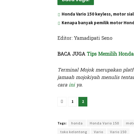
Honda Vario 150 keyless, motor sia
Kenapa banyak pemilik motor Hond
Editor: Yamadipati Seno
BACA JUGA
Tips Memilih Honda 
Terminal Mojok merupakan platf
jamaah mojokiyah menulis tentan
cara
ini
ya.
1
2
Terakhir diperbarui pada 15 September 2023 oleh
Int
Tags:
honda
Honda Vario 150
mot
toko kelontong
Vario
Vario 150