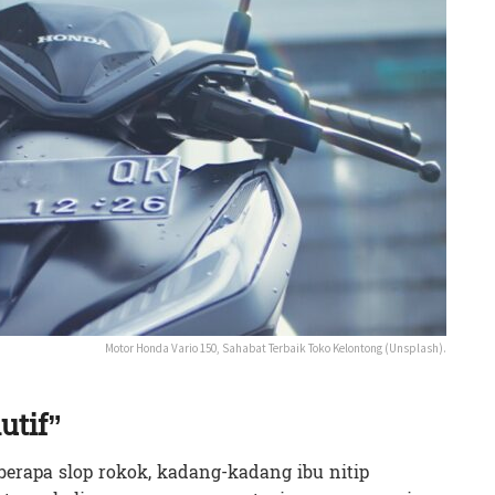
Motor Honda Vario 150, Sahabat Terbaik Toko Kelontong (Unsplash).
utif”
erapa slop rokok, kadang-kadang ibu nitip