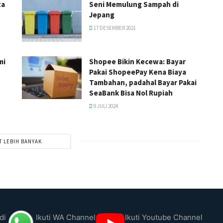
ta
Seni Memulung Sampah di
Jepang
17 DESEMBER 2021
mi
Shopee Bikin Kecewa: Bayar
Pakai ShopeePay Kena Biaya
Tambahan, padahal Bayar Pakai
SeaBank Bisa Nol Rupiah
9 JULI 2024
T LEBIH BANYAK
di
Ikuti WA Channel
Ikuti Youtube Channel