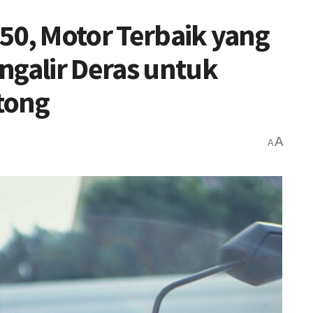
50, Motor Terbaik yang
ngalir Deras untuk
tong
A
A