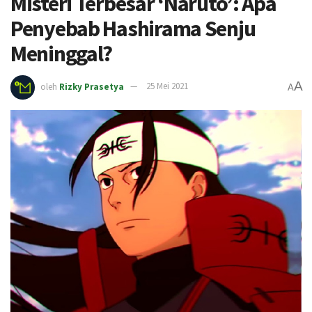
Misteri Terbesar ‘Naruto’: Apa
Penyebab Hashirama Senju
Meninggal?
A
oleh
Rizky Prasetya
25 Mei 2021
A