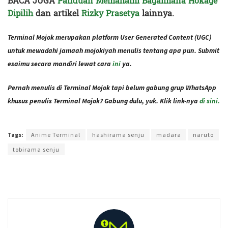
BACA JUGA
Panduan Memahami Bagaimana Hokage
Dipilih
dan artikel
Rizky Prasetya
lainnya.
Terminal Mojok merupakan platform User Generated Content (UGC)
untuk mewadahi jamaah mojokiyah menulis tentang apa pun. Submit
esaimu secara mandiri lewat cara
ini
ya.
Pernah menulis di Terminal Mojok tapi belum gabung grup WhatsApp
khusus penulis Terminal Mojok? Gabung dulu, yuk. Klik link-nya
di sini.
Terakhir diperbarui pada 16 November 2021 oleh
Administrator
Tags:
Anime Terminal
hashirama senju
madara
naruto
tobirama senju