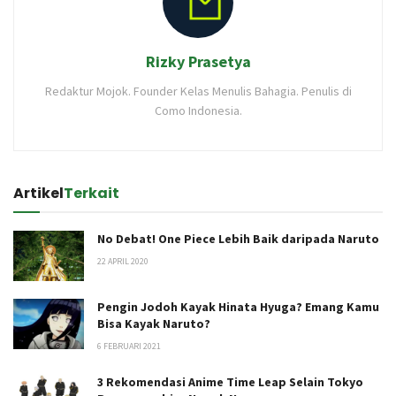
Rizky Prasetya
Redaktur Mojok. Founder Kelas Menulis Bahagia. Penulis di
Como Indonesia.
Artikel
Terkait
No Debat! One Piece Lebih Baik daripada Naruto
22 APRIL 2020
Pengin Jodoh Kayak Hinata Hyuga? Emang Kamu
Bisa Kayak Naruto?
6 FEBRUARI 2021
3 Rekomendasi Anime Time Leap Selain Tokyo