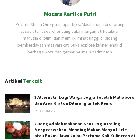
Mozara Kartika Putri
Pecinta Sheila On 7 garis tipis-tipis. Masih menjadi seorang
associate researcher yang suka mengamati kelakuan
manusia di bumi dan memiliki minat tinggi di bidang
pemberdayaan masyarakat. Suka explore kuliner enak di
berbagai kota dan gemar bermain badminton.
Artikel
Terkait
3 Alternatif bagi Warga Jogja Setelah Malioboro
dan Area Kraton Dilarang untuk Demo
15 JANUARI 2021
Gudeg Adalah Makanan Khas Jogja Paling
Mengecewakan, Mending Makan Mangut Lele
atau Bakmi Jawa kalau Pertama Kali Kulineran di