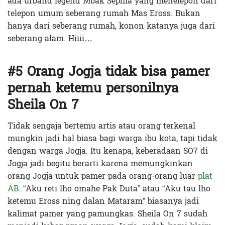
ada urband legend Mbak Sephia yang menelepon dari
telepon umum seberang rumah Mas Eross. Bukan
hanya dari seberang rumah, konon katanya juga dari
seberang alam. Hiiii…
#5 Orang Jogja tidak bisa pamer
pernah ketemu personilnya
Sheila On 7
Tidak sengaja bertemu artis atau orang terkenal
mungkin jadi hal biasa bagi warga ibu kota, tapi tidak
dengan warga Jogja. Itu kenapa, keberadaan SO7 di
Jogja jadi begitu berarti karena memungkinkan
orang Jogja untuk pamer pada orang-orang luar
plat
AB.
“A
ku reti lho omahe Pak Duta” atau “Aku tau lho
ketemu Eross ning dalan Mataram” biasanya jadi
kalimat pamer yang pamungkas.
Sheila On 7 sudah