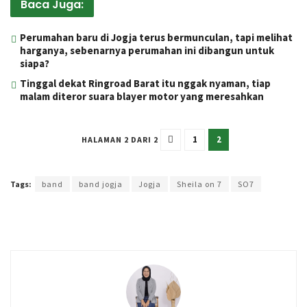
Baca Juga:
Perumahan baru di Jogja terus bermunculan, tapi melihat
harganya, sebenarnya perumahan ini dibangun untuk
siapa?
Tinggal dekat Ringroad Barat itu nggak nyaman, tiap
malam diteror suara blayer motor yang meresahkan
1
2
HALAMAN 2 DARI 2
Terakhir diperbarui pada 9 Februari 2025 oleh
Kenia Intan
Tags:
band
band jogja
Jogja
Sheila on 7
SO7