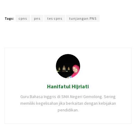
Terakhir diperbarui pada 6 September 2023 oleh
Intan Ekapratiwi
Tags:
cpns
pns
tes cpns
tunjangan PNS
Hanifatul Hijriati
Guru Bahasa Inggris di SMA Negeri Gemolong. Sering
memiliki kegelisahan jika berkaitan dengan kebijakan
pendidikan.