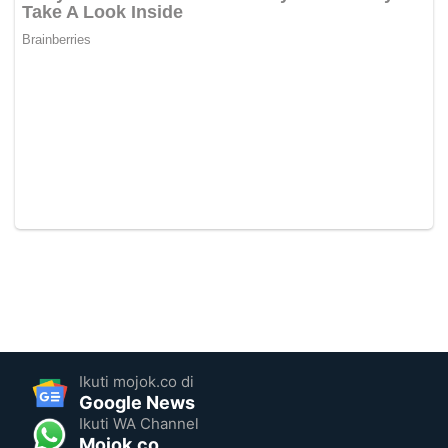
Ikuti mojok.co di
Google News
Ikuti WA Channel
Mojok.co