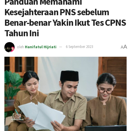
Panduan Memahami
Kesejahteraan PNS sebelum
Benar-benar Yakin Ikut Tes CPNS
Tahun Ini
A
oleh
Hanifatul Hijriati
6 September 2023
A