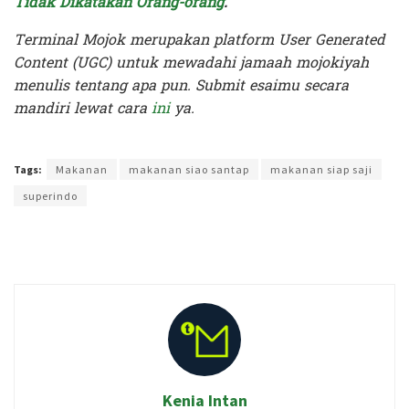
Tidak Dikatakan Orang-orang
.
Terminal Mojok merupakan platform User Generated
Content (UGC) untuk mewadahi jamaah mojokiyah
menulis tentang apa pun. Submit esaimu secara
mandiri lewat cara
ini
ya.
Terakhir diperbarui pada 22 Mei 2026 oleh
Kenia Intan
Tags:
Makanan
makanan siao santap
makanan siap saji
superindo
Kenia Intan