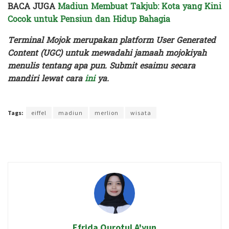
BACA JUGA
Madiun Membuat Takjub: Kota yang Kini
Cocok untuk Pensiun dan Hidup Bahagia
Terminal Mojok merupakan platform User Generated
Content (UGC) untuk mewadahi jamaah mojokiyah
menulis tentang apa pun. Submit esaimu secara
mandiri lewat cara
ini
ya.
Terakhir diperbarui pada 5 Agustus 2023 oleh
Rizky Prasetya
Tags:
eiffel
madiun
merlion
wisata
Efrida Qurotul A'yun