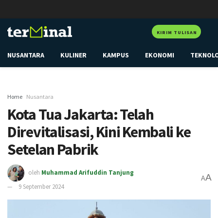
KIRIM TULISAN
NUSANTARA
KULINER
KAMPUS
EKONOMI
TEKNOL
Home
Nusantara
Kota Tua Jakarta: Telah
Direvitalisasi, Kini Kembali ke
Setelan Pabrik
oleh
Muhammad Arifuddin Tanjung
A
A
9 September 2024