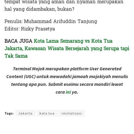
tempat wisata yang aman dan nyaman merupakan
hal yang didambakan, bukan?
Penulis: Muhammad Arifuddin Tanjung
Editor: Rizky Prasetya
BACA JUGA
Kota Lama Semarang vs Kota Tua
Jakarta, Kawasan Wisata Bersejarah yang Serupa tapi
Tak Sama
Terminal Mojok merupakan platform User Generated
Content (UGC) untuk mewadahi jamaah mojokiyah menulis
tentang apa pun. Submit esaimu secara mandiri lewat
cara
ini
ya.
Terakhir diperbarui pada 9 September 2024 oleh
Rizky Prasetya
Tags:
Jakarta
kota tua
revitalisasi