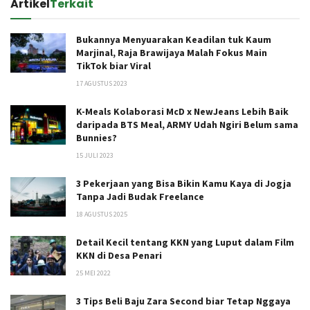
Artikel
Terkait
Bukannya Menyuarakan Keadilan tuk Kaum
Marjinal, Raja Brawijaya Malah Fokus Main
TikTok biar Viral
17 AGUSTUS 2023
K-Meals Kolaborasi McD x NewJeans Lebih Baik
daripada BTS Meal, ARMY Udah Ngiri Belum sama
Bunnies?
15 JULI 2023
3 Pekerjaan yang Bisa Bikin Kamu Kaya di Jogja
Tanpa Jadi Budak Freelance
18 AGUSTUS 2025
Detail Kecil tentang KKN yang Luput dalam Film
KKN di Desa Penari
25 MEI 2022
3 Tips Beli Baju Zara Second biar Tetap Nggaya