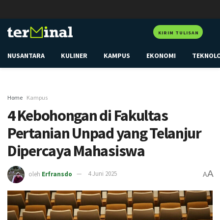
KIRIM TULISAN
NUSANTARA
KULINER
KAMPUS
EKONOMI
TEKNOL
Home
Kampus
4 Kebohongan di Fakultas
Pertanian Unpad yang Telanjur
Dipercaya Mahasiswa
A
oleh
Erfransdo
4 Juni 2025
A