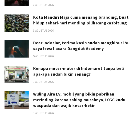
2 AGUSTUS 2026
Kota Mandiri Maja cuma menang branding, buat
hidup sehari-hari mending pilih Rangkasbitung
3 AGUSTUS 2026
Dear Indosiar, terima kasih sudah menghibur ibu
saya lewat acara Dangdut Academy
5 AGUSTUS 2026
Kenapa muter-muter di Indomaret tanpa beli
apa-apa sudah bikin senang?
3 AGUSTUS 2026
Wuling Aira EV, mobil yang bikin pabrikan
merinding karena saking murahnya, LCGC kudu
waspada dan wajib ketar-ketir
1 AGUSTUS 2026