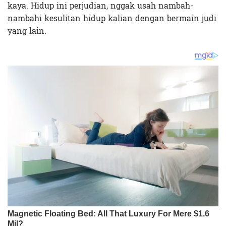
kaya. Hidup ini perjudian, nggak usah nambah-
nambahi kesulitan hidup kalian dengan bermain judi
yang lain.