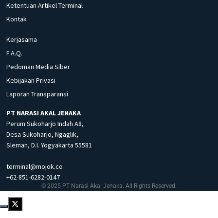
Ketentuan Artikel Terminal
Kontak
Kerjasama
F.A.Q.
Pedoman Media Siber
Kebijakan Privasi
Laporan Transparansi
PT NARASI AKAL JENAKA
Perum Sukoharjo Indah A8,
Desa Sukoharjo, Ngaglik,
Sleman, D.I. Yogyakarta 55581
terminal@mojok.co
+62-851-6282-0147
© 2025 PT Narasi Akal Jenaka. All Rights Reserved.