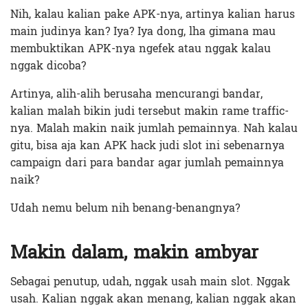
Nih, kalau kalian pake APK-nya, artinya kalian harus
main judinya kan? Iya? Iya dong, lha gimana mau
membuktikan APK-nya ngefek atau nggak kalau
nggak dicoba?
Artinya, alih-alih berusaha mencurangi bandar,
kalian malah bikin judi tersebut makin rame traffic-
nya. Malah makin naik jumlah pemainnya. Nah kalau
gitu, bisa aja kan APK hack judi slot ini sebenarnya
campaign dari para bandar agar jumlah pemainnya
naik?
Udah nemu belum nih benang-benangnya?
Makin dalam, makin ambyar
Sebagai penutup, udah, nggak usah main slot. Nggak
usah. Kalian nggak akan menang, kalian nggak akan