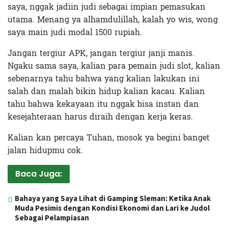
saya, nggak jadiin judi sebagai impian pemasukan
utama. Menang ya alhamdulillah, kalah yo wis, wong
saya main judi modal 1500 rupiah.
Jangan tergiur APK, jangan tergiur janji manis.
Ngaku sama saya, kalian para pemain judi slot, kalian
sebenarnya tahu bahwa yang kalian lakukan ini
salah dan malah bikin hidup kalian kacau. Kalian
tahu bahwa kekayaan itu nggak bisa instan dan
kesejahteraan harus diraih dengan kerja keras.
Kalian kan percaya Tuhan, mosok ya begini banget
jalan hidupmu cok.
Baca Juga:
Bahaya yang Saya Lihat di Gamping Sleman: Ketika Anak
Muda Pesimis dengan Kondisi Ekonomi dan Lari ke Judol
Sebagai Pelampiasan