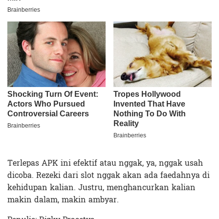
Terlepas APK ini efektif atau nggak, ya, nggak usah
dicoba. Rezeki dari slot nggak akan ada faedahnya di
kehidupan kalian. Justru, menghancurkan kalian
makin dalam, makin ambyar.