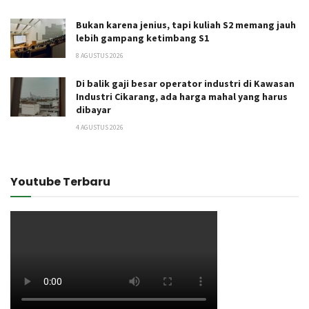
Bukan karena jenius, tapi kuliah S2 memang jauh
lebih gampang ketimbang S1
8 AGUSTUS 2026
Di balik gaji besar operator industri di Kawasan
Industri Cikarang, ada harga mahal yang harus
dibayar
4 AGUSTUS 2026
Youtube Terbaru