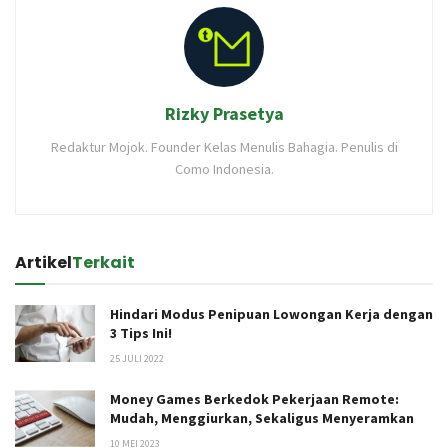
Rizky Prasetya
Redaktur Mojok. Founder Kelas Menulis Bahagia. Penulis di
Como Indonesia.
Artikel
Terkait
Hindari Modus Penipuan Lowongan Kerja dengan
3 Tips Ini!
25 JULI 2022
Money Games Berkedok Pekerjaan Remote:
Mudah, Menggiurkan, Sekaligus Menyeramkan
10 MEI 2023