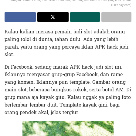
(Pixabay.com)
Kalau kalian merasa pemain judi slot adalah orang
paling tolol di dunia, tahan dulu. Ada yang lebih
parah, yaitu orang yang percaya iklan APK hack judi
slot.
Di Facebook, sedang marak APK hack judi slot ini.
Iklannya menyasar grup-grup Facebook, dan rame
yang komen. Iklannya pun template. Gambar orang
main slot, beberapa bungkus rokok, serta botol AM. Di
grup mana aja kayak gitu. Kalau nggak ya paling foto
berlembar-lembar duit. Template kayak gini, bagi
orang pendek akal, jelas tergiur.