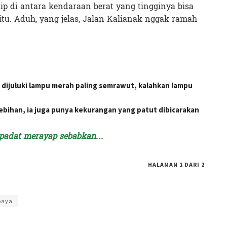
lip di antara kendaraan berat yang tingginya bisa
itu. Aduh, yang jelas, Jalan Kalianak nggak ramah
ijuluki lampu merah paling semrawut, kalahkan lampu
lebihan, ia juga punya kekurangan yang patut dibicarakan
r padat merayap sebabkan…
HALAMAN 1 DARI 2
 Ekapratiwi
baya