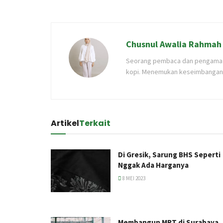
Chusnul Awalia Rahmah
Seorang pembaca dan pengamat 
kopi. Menemukan keseimbangan 
Artikel
Terkait
Di Gresik, Sarung BHS Seperti
Nggak Ada Harganya
8 MEI 2023
Membangun MRT di Surabaya