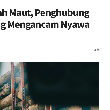
lah Maut, Penghubung
ang Mengancam Nyawa
A
A