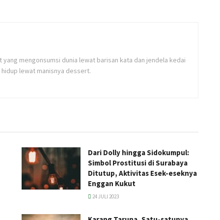
yang mengonsumsi dunia lewat barisan kata dan jendela kedai
hidup lewat manisnya dessert.
Dari Dolly hingga Sidokumpul:
Simbol Prostitusi di Surabaya
Ditutup, Aktivitas Esek-eseknya
Enggan Kukut
24 JULI 2023
Karang Taruna, Satu-satunya