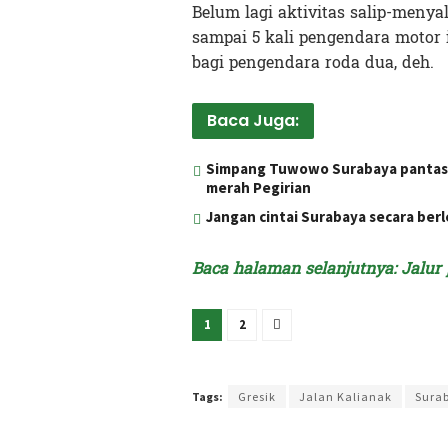
Belum lagi aktivitas salip-menya
sampai 5 kali pengendara motor 
bagi pengendara roda dua, deh.
Baca Juga:
Simpang Tuwowo Surabaya pantas d
merah Pegirian
Jangan cintai Surabaya secara ber
Baca halaman selanjutnya: Jalu
1
2
Terakhir diperbarui pada 23 Oktober 2024 oleh
Intan
Tags:
Gresik
Jalan Kalianak
Sura