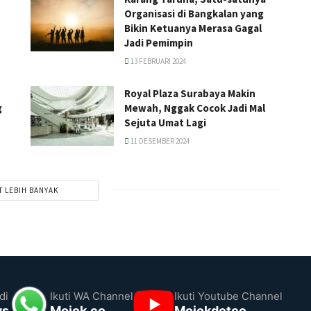
Organisasi di Bangkalan yang
Bikin Ketuanya Merasa Gagal
Jadi Pemimpin
13 FEBRUARI 2024
Royal Plaza Surabaya Makin
g
Mewah, Nggak Cocok Jadi Mal
Sejuta Umat Lagi
11 DESEMBER 2024
T LEBIH BANYAK
di
Ikuti WA Channel
Ikuti Youtube Channel
ws
Mojok.co
Mojokdotco