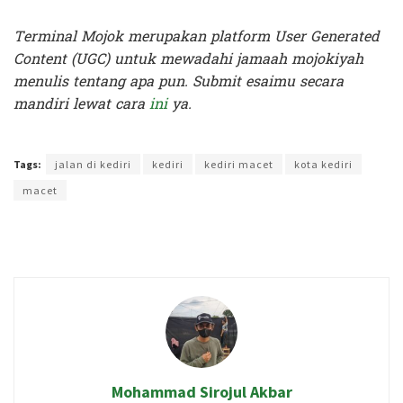
Terminal Mojok merupakan platform User Generated
Content (UGC) untuk mewadahi jamaah mojokiyah
menulis tentang apa pun. Submit esaimu secara
mandiri lewat cara
ini
ya.
Terakhir diperbarui pada 19 Februari 2024 oleh
Kenia Intan
Tags:
jalan di kediri
kediri
kediri macet
kota kediri
macet
Mohammad Sirojul Akbar