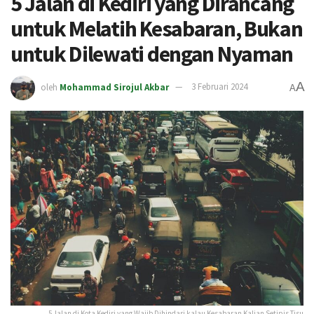
5 Jalan di Kediri yang Dirancang
untuk Melatih Kesabaran, Bukan
untuk Dilewati dengan Nyaman
A
oleh
Mohammad Sirojul Akbar
3 Februari 2024
A
5 Jalan di Kota Kediri yang Wajib Dihindari kalau Kesabaran Kalian Setipis Tisu