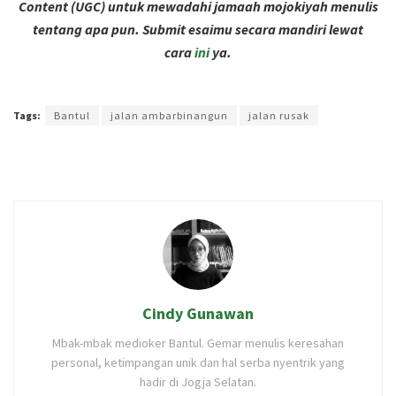
Content (UGC) untuk mewadahi jamaah mojokiyah menulis
tentang apa pun. Submit esaimu secara mandiri lewat
cara
ini
ya.
Terakhir diperbarui pada 18 November 2024 oleh
Rizky Prasetya
Tags:
Bantul
jalan ambarbinangun
jalan rusak
Cindy Gunawan
Mbak-mbak medioker Bantul. Gemar menulis keresahan
personal, ketimpangan unik dan hal serba nyentrik yang
hadir di Jogja Selatan.