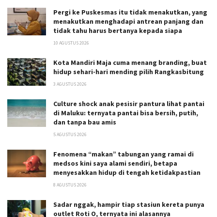
Pergi ke Puskesmas itu tidak menakutkan, yang
menakutkan menghadapi antrean panjang dan
tidak tahu harus bertanya kepada siapa
10 AGUSTUS 2026
Kota Mandiri Maja cuma menang branding, buat
hidup sehari-hari mending pilih Rangkasbitung
3 AGUSTUS 2026
Culture shock anak pesisir pantura lihat pantai
di Maluku: ternyata pantai bisa bersih, putih,
dan tanpa bau amis
5 AGUSTUS 2026
Fenomena “makan” tabungan yang ramai di
medsos kini saya alami sendiri, betapa
menyesakkan hidup di tengah ketidakpastian
8 AGUSTUS 2026
Sadar nggak, hampir tiap stasiun kereta punya
outlet Roti O, ternyata ini alasannya