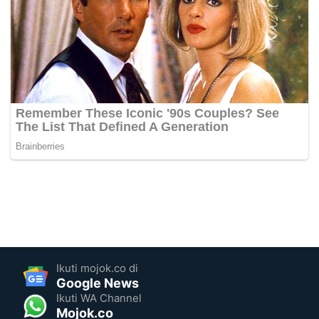
Ikuti mojok.co di
Google News
Ikuti WA Channel
Mojok.co