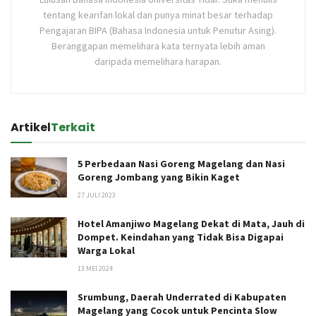
tentang kearifan lokal dan punya minat besar terhadap
Pengajaran BIPA (Bahasa Indonesia untuk Penutur Asing).
Beranggapan memelihara kata ternyata lebih aman
daripada memelihara harapan.
Artikel
Terkait
5 Perbedaan Nasi Goreng Magelang dan Nasi
Goreng Jombang yang Bikin Kaget
27 JULI 2023
Hotel Amanjiwo Magelang Dekat di Mata, Jauh di
Dompet. Keindahan yang Tidak Bisa Digapai
Warga Lokal
13 MEI 2024
Srumbung, Daerah Underrated di Kabupaten
Magelang yang Cocok untuk Pencinta Slow