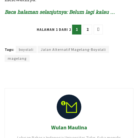
Baca halaman selanjutnya: Belum lagi kalau …
1
2
HALAMAN 1 DARI 2
Terakhir diperbarui pada 28 April 2024 oleh
Kenia Intan
Tags:
boyolali
Jalan Alternatif Magelang-Boyolali
magelang
Wulan Maulina
Lulusan Bahasa Indonesia Universitas Tidar. Suka menulis