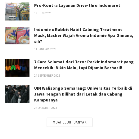
Pro-Kontra Layanan Drive-thru Indomaret
16 JUNI 2020
Indomie x Rabbit Habit Calming Treatment
Mask, Masker Wajah Aroma Indomie Apa Gimana,
sih?
11 JANUARI 2023
7 Cara Selamat dari Teror Parkir Indomaret yang
Mencekik: Bikin Malu, tapi Dijamin Berhasil!
24 SEPTEMBER 2025
UIN Walisongo Semarang: Universitas Terbaik di
Jawa Tengah Dilihat dari Letak dan Cabang
Kampusnya
24 OKTOBER 2023
MUAT LEBIH BANYAK