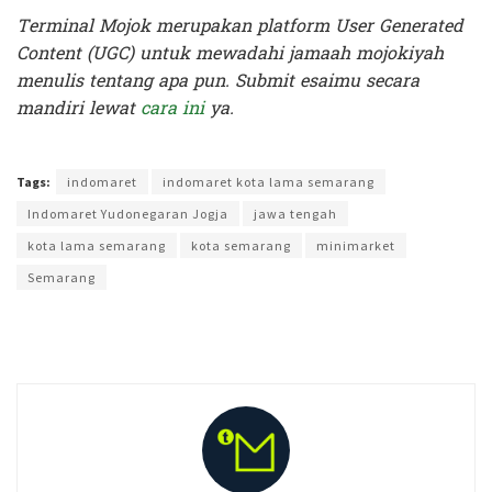
Terminal Mojok merupakan platform User Generated
Content (UGC) untuk mewadahi jamaah mojokiyah
menulis tentang apa pun. Submit esaimu secara
mandiri lewat
cara ini
ya.
Terakhir diperbarui pada 13 Mei 2024 oleh
Intan Ekapratiwi
Tags:
indomaret
indomaret kota lama semarang
Indomaret Yudonegaran Jogja
jawa tengah
kota lama semarang
kota semarang
minimarket
Semarang