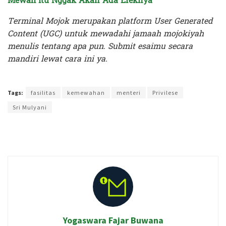
Mewah Itu Nggak Akan Ada Efeknya
Terminal Mojok merupakan platform User Generated
Content (UGC) untuk mewadahi jamaah mojokiyah
menulis tentang apa pun. Submit esaimu secara
mandiri lewat cara ini ya.
Terakhir diperbarui pada 27 Maret 2023 oleh
Rizky Prasetya
Tags:
fasilitas
kemewahan
menteri
Privilese
Sri Mulyani
Yogaswara Fajar Buwana