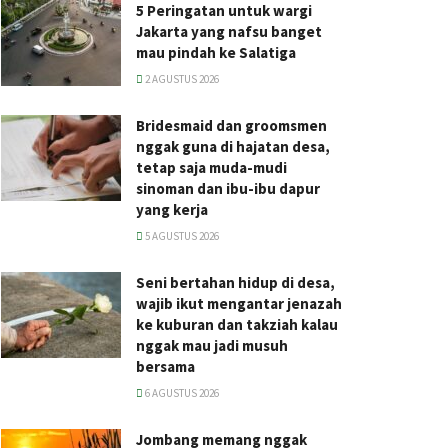
5 Peringatan untuk wargi
Jakarta yang nafsu banget
mau pindah ke Salatiga
2 AGUSTUS 2026
Bridesmaid dan groomsmen
nggak guna di hajatan desa,
tetap saja muda-mudi
sinoman dan ibu-ibu dapur
yang kerja
5 AGUSTUS 2026
Seni bertahan hidup di desa,
wajib ikut mengantar jenazah
ke kuburan dan takziah kalau
nggak mau jadi musuh
bersama
6 AGUSTUS 2026
Jombang memang nggak