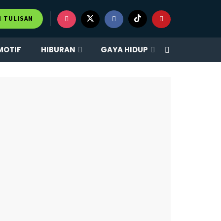
×
M TULISAN
MOTIF
HIBURAN
GAYA HIDUP