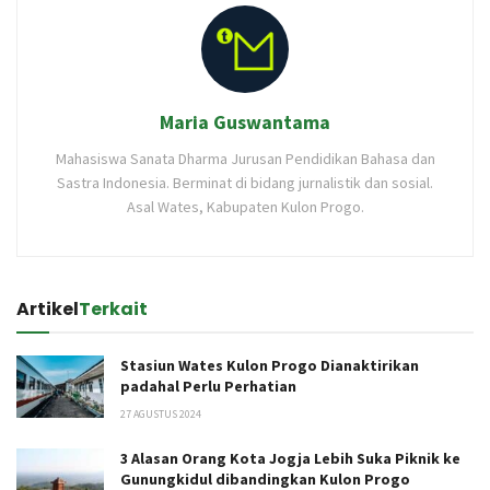
Maria Guswantama
Mahasiswa Sanata Dharma Jurusan Pendidikan Bahasa dan
Sastra Indonesia. Berminat di bidang jurnalistik dan sosial.
Asal Wates, Kabupaten Kulon Progo.
Artikel
Terkait
Stasiun Wates Kulon Progo Dianaktirikan
padahal Perlu Perhatian
27 AGUSTUS 2024
3 Alasan Orang Kota Jogja Lebih Suka Piknik ke
Gunungkidul dibandingkan Kulon Progo