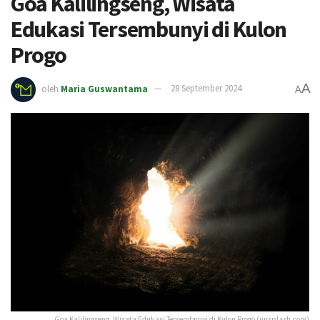
Goa Kalilingseng, Wisata
Edukasi Tersembunyi di Kulon
Progo
A
oleh
Maria Guswantama
28 September 2024
A
Goa Kalilingseng, Wisata Edukasi Tersembunyi di Kulon Progo (unsplash.com)