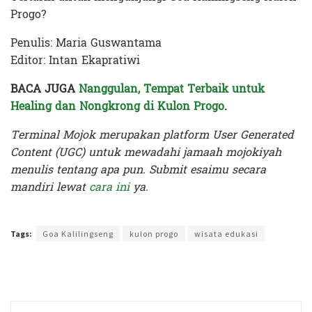
Progo?
Penulis: Maria Guswantama
Editor: Intan Ekapratiwi
BACA JUGA
Nanggulan, Tempat Terbaik untuk
Healing dan Nongkrong di Kulon Progo
.
Terminal Mojok merupakan platform User Generated
Content (UGC) untuk mewadahi jamaah mojokiyah
menulis tentang apa pun. Submit esaimu secara
mandiri lewat
cara ini
ya.
Terakhir diperbarui pada 28 September 2024 oleh
Intan Ekapratiwi
Tags:
Goa Kalilingseng
kulon progo
wisata edukasi