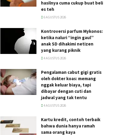
hasilnya cuma cukup buat beli
es teh
6 AGUSTUS 2026
Kontroversi parfum Mykonos:
ketika naluri “ingin gaul”
anak SD dihakimi netizen
yang kurang piknik
4 AGUSTUS 2026
Pengalaman cabut gigi gratis
oleh dokter koas: memang
nggak keluar biaya, tapi
dibayar dengan cuti dan
jadwal yang tak tentu
4 AGUSTUS 2026
Kartu kredit, contoh terbaik
bahwa dunia hanya ramah
sama orang kaya