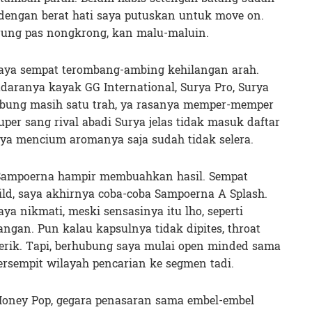
engan berat hati saya putuskan untuk move on.
ung pas nongkrong, kan malu-maluin.
 saya sempat terombang-ambing kehilangan arah.
udaranya kayak GG International, Surya Pro, Surya
rhubung masih satu trah, ya rasanya memper-memper
uper sang rival abadi Surya jelas tidak masuk daftar
aya mencium aromanya saja sudah tidak selera.
 Sampoerna hampir membuahkan hasil. Sempat
d, saya akhirnya coba-coba Sampoerna A Splash.
ya nikmati, meski sensasinya itu lho, seperti
gan. Pun kalau kapsulnya tidak dipites, throat
 serik. Tapi, berhubung saya mulai open minded sama
rsempit wilayah pencarian ke segmen tadi.
 Honey Pop, gegara penasaran sama embel-embel