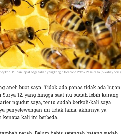
ney Pop: Pilihan Tepat bagi Kalian yang Pengin Mencoba Rokok Rasa-rasa (pixabay.com)
g aneh buat saya. Tidak ada panas tidak ada hujan
a Surya 12, yang hingga saat itu sudah lebih kurang
arier ngudut saya, tentu sudah berkali-kali saya
nya penyelewengan ini tidak lama; akhirnya ya
h kenapa kali ini berbeda.
 tambah parah. Belum habis setengah batang sudah