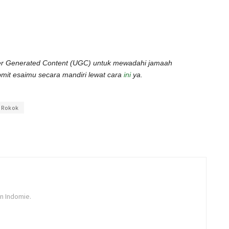
er Generated Content (UGC) untuk mewadahi jamaah
mit esaimu secara mandiri lewat cara
ini
ya.
Prasetya
Rokok
n Indomie.