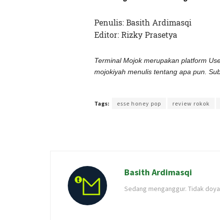
Penulis: Basith Ardimasqi
Editor: Rizky Prasetya
Terminal Mojok merupakan platform Us
mojokiyah menulis tentang apa pun. Sub
Terakhir diperbarui pada 3 Januari 2022 oleh
Rizky 
Tags:
esse honey pop
review rokok
Basith Ardimasqi
Sedang menganggur. Tidak doya