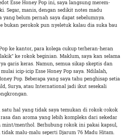
sedot Esse Honey Pop ini, saya langsung merem-
ki. Segar, manis, dengan sedikit notes madu
rasa yang belum pernah saya dapat sebelumnya.
e bukan perokok pun nyeletuk kalau dia suka bau
op ke kantor, para kolega cukup terheran-heran
“lakik” ke rokok beginian. Maklum, saya kan selama
rya garis keras. Namun, semua sikap skeptis dan
mulai icip-icip Esse Honey Pop saya. Ndilalah,
oney Pop. Beberapa yang saya tahu penghisap setia
d, Surya, atau International jadi ikut sesekali
tongkrongan.
i satu hal yang tidak saya temukan di rokok-rokok
a rasa dan aroma yang lebih kompleks dari sekedar
 mint/menthol. Berhubung rokok ini pakai kapsul,
, tidak malu-malu seperti Djarum 76 Madu Hitam.