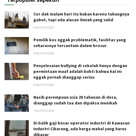
Terpopuler Sepekan
Cor dak malam hari itu bukan karena tukangnya
gabut, tapi ada alasan ilmiah yang valid
9 AGUSTUS 2026
Pemilik kos nggak problematik, fasilitas yang
seharusnya tercantum dalam brosur
8 AGUSTUS 2026
Penyelesaian bullying di sekolah hanya dengan
permintaan maaf adalah bukti bahwa hal ini
nggak pernah dianggap serius
8 AGUSTUS 2026
Nasib perempuan usia 20 tahunan di desa,
dianggap sudah tua dan dipaksa menikah
7 AGUSTUS 2026
Di balik gaji besar operator industri di Kawasan
Industri Cikarang, ada harga mahal yang harus
dibayar