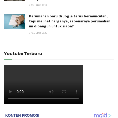
4 AGUSTUS 2026
Perumahan baru di Jogja terus bermunculan,
tapi melihat harganya, sebenarnya perumahan
ini dibangun untuk siapa?
7 AGUSTUS 2026
Youtube Terbaru