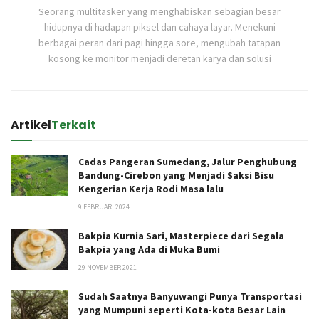
Seorang multitasker yang menghabiskan sebagian besar
hidupnya di hadapan piksel dan cahaya layar. Menekuni
berbagai peran dari pagi hingga sore, mengubah tatapan
kosong ke monitor menjadi deretan karya dan solusi
Artikel
Terkait
Cadas Pangeran Sumedang, Jalur Penghubung
Bandung-Cirebon yang Menjadi Saksi Bisu
Kengerian Kerja Rodi Masa lalu
9 FEBRUARI 2024
Bakpia Kurnia Sari, Masterpiece dari Segala
Bakpia yang Ada di Muka Bumi
29 NOVEMBER 2021
Sudah Saatnya Banyuwangi Punya Transportasi
yang Mumpuni seperti Kota-kota Besar Lain