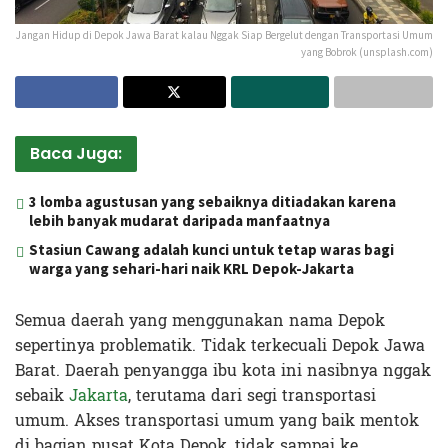
Jangan Hidup di Depok Jawa Barat kalau Nggak Siap Bergelut dengan Transportasi Umum
yang Bobrok (unsplash.com)
Baca Juga:
3 lomba agustusan yang sebaiknya ditiadakan karena
lebih banyak mudarat daripada manfaatnya
Stasiun Cawang adalah kunci untuk tetap waras bagi
warga yang sehari-hari naik KRL Depok-Jakarta
Semua daerah yang menggunakan nama Depok
sepertinya problematik. Tidak terkecuali Depok Jawa
Barat. Daerah penyangga ibu kota ini nasibnya nggak
sebaik
Jakarta
, terutama dari segi transportasi
umum. Akses transportasi umum yang baik mentok
di bagian pusat Kota Depok, tidak sampai ke