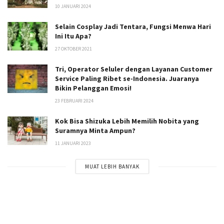
10 JANUARI 2024
Selain Cosplay Jadi Tentara, Fungsi Menwa Hari
Ini Itu Apa?
27 OKTOBER 2021
Tri, Operator Seluler dengan Layanan Customer
Service Paling Ribet se-Indonesia. Juaranya
Bikin Pelanggan Emosi!
23 FEBRUARI 2024
Kok Bisa Shizuka Lebih Memilih Nobita yang
Suramnya Minta Ampun?
11 JANUARI 2023
MUAT LEBIH BANYAK