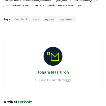
pun. Submit esaimu secara mandiri lewat cara
ini
ya.
Terakhir diperbarui pada 12 September 2021 oleh
Rizky Prasetya
Tags:
Facebook
kota
ngawi
ngawinan
Johara Masruroh
ASN dan Ibu rumah tangga
Artikel
Terkait