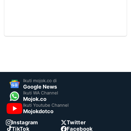
Ikuti mojok.co di
Google News
Ikuti WA Channel
Mojok.co
Ikuti Youtube Channel
Mojokdotco
Instagram
Twitter
TikTok
Facebook