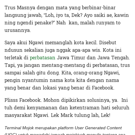
Trus Masnya dengan mata yang berbinar-binar
langsung jawab, “Loh, iyo ta, Dek? Ayo saiki ae, kawin
ning ngendi penake?” Nah kan, malah runyam to
urusannya.
Saya akui Ngawi memanglah kota kecil. Disebut
ndusun sekalian juga nggak apa-apa wis. Kota ini
terletak di
perbatasan
Jawa Timur dan Jawa Tengah.
Tapi, ya jangan mentang-mentang di perbatasan, trus
sampai salah gitu dong. Kita, orang-orang Ngawi,
pengin nyantumin nama kota kita dengan nama
yang benar dan lokasi yang benar di Facebook.
Plisss Facebook. Mohon dipikirkan solusinya, ya. Ini
tuh demi kenyamanan dan ketentraman hati seluruh
masyarakat Ngawi. Lek Mark tulung lah, Lek!
Terminal Mojok merupakan platform User Generated Content
(UGC) untuk mewadahi jamaah mojokiyah menulis tentang apa