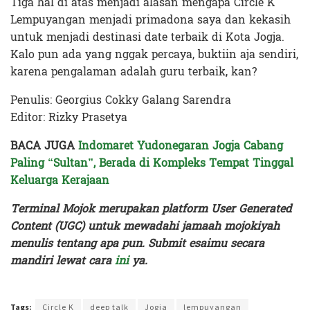
Tiga hal di atas menjadi alasan mengapa Circle K
Lempuyangan menjadi primadona saya dan kekasih
untuk menjadi destinasi date terbaik di Kota Jogja.
Kalo pun ada yang nggak percaya, buktiin aja sendiri,
karena pengalaman adalah guru terbaik, kan?
Penulis: Georgius Cokky Galang Sarendra
Editor: Rizky Prasetya
BACA JUGA
Indomaret Yudonegaran Jogja Cabang
Paling “Sultan”, Berada di Kompleks Tempat Tinggal
Keluarga Kerajaan
Terminal Mojok merupakan platform User Generated
Content (UGC) untuk mewadahi jamaah mojokiyah
menulis tentang apa pun. Submit esaimu secara
mandiri lewat cara
ini
ya.
Terakhir diperbarui pada 10 Juli 2024 oleh
Rizky Prasetya
Tags:
Circle K
deep talk
Jogja
lempuyangan