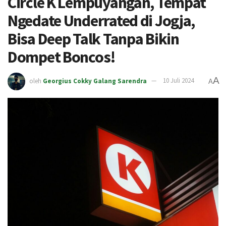
Circle K Lempuyangan, Tempat
Ngedate Underrated di Jogja,
Bisa Deep Talk Tanpa Bikin
Dompet Boncos!
A
oleh
Georgius Cokky Galang Sarendra
10 Juli 2024
A