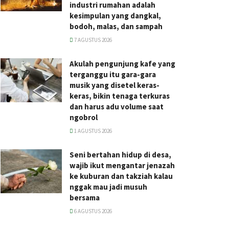
industri rumahan adalah
kesimpulan yang dangkal,
bodoh, malas, dan sampah
7 AGUSTUS 2026
Akulah pengunjung kafe yang
terganggu itu gara-gara
musik yang disetel keras-
keras, bikin tenaga terkuras
dan harus adu volume saat
ngobrol
1 AGUSTUS 2026
Seni bertahan hidup di desa,
wajib ikut mengantar jenazah
ke kuburan dan takziah kalau
nggak mau jadi musuh
bersama
6 AGUSTUS 2026