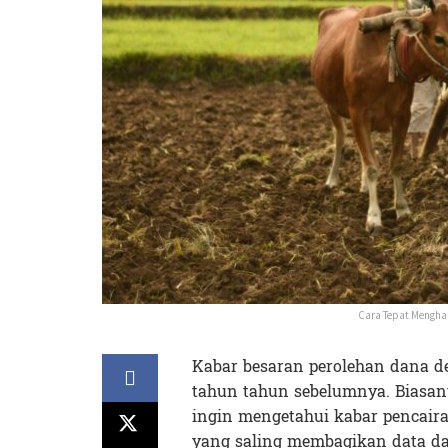
Cara Tepat Mengha
Kabar besaran perolehan dana d
tahun tahun sebelumnya. Biasan
ingin mengetahui kabar pencaira
yang saling membagikan data da