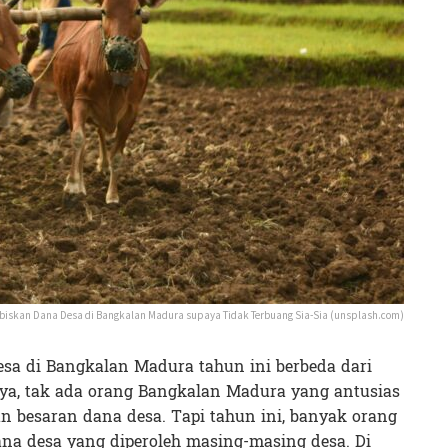
biskan Dana Desa di Bangkalan Madura supaya Tidak Terbuang Sia-Sia (unsplash.com)
esa di Bangkalan Madura tahun ini berbeda dari
ya, tak ada orang Bangkalan Madura yang antusias
n besaran dana desa. Tapi tahun ini, banyak orang
na desa yang diperoleh masing-masing desa. Di