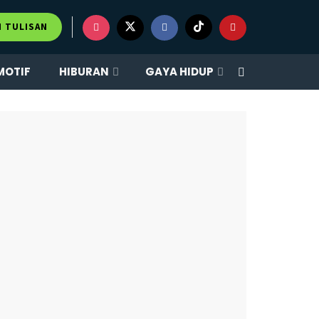
×
M TULISAN
MOTIF
HIBURAN
GAYA HIDUP