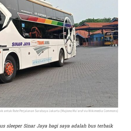
rbaik untuk Rute Perjalanan Surabaya-Jakarta (Mujiono Ma'aruf via Wikimedia Commons)
us sleeper Sinar Jaya bagi saya adalah bus terbaik