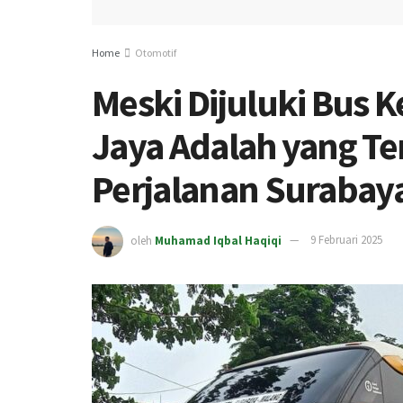
Home
Otomotif
Meski Dijuluki Bus K
Jaya Adalah yang Te
Perjalanan Surabay
oleh
Muhamad Iqbal Haqiqi
9 Februari 2025