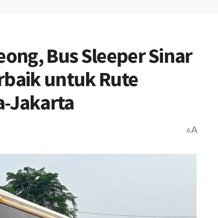
eong, Bus Sleeper Sinar
rbaik untuk Rute
a-Jakarta
A
A