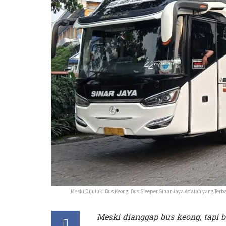
Meski Dijuluki Bus Keong, Bus Sleeper Sinar Jaya Adalah yang Te
Meski dianggap bus keong, tapi b