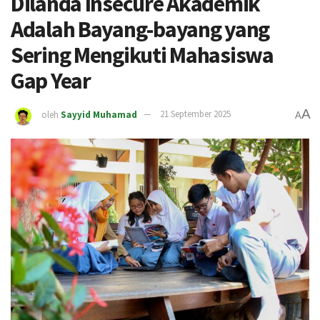
Dilanda Insecure Akademik
Adalah Bayang-bayang yang
Sering Mengikuti Mahasiswa
Gap Year
A
oleh
Sayyid Muhamad
21 September 2025
A