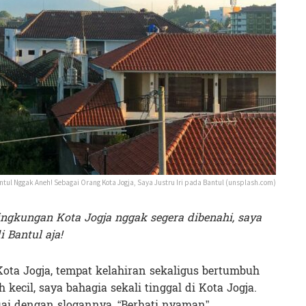
ntul Nggak Aneh! Sebagai Orang Kota Jogja, Saya Justru Iri pada Bantul (unsplash.com)
ingkungan Kota Jogja nggak segera dibenahi, saya
 Bantul aja!
Kota Jogja, tempat kelahiran sekaligus bertumbuh
kecil, saya bahagia sekali tinggal di Kota Jogja.
uai dengan slogannya, “Berhati nyaman”.