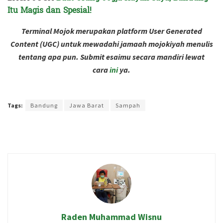
Itu Magis dan Spesial!
Terminal Mojok merupakan platform User Generated
Content (UGC) untuk mewadahi jamaah mojokiyah menulis
tentang apa pun. Submit esaimu secara mandiri lewat
cara
ini
ya.
Terakhir diperbarui pada 30 Agustus 2023 oleh
Intan Ekapratiwi
Tags:
Bandung
Jawa Barat
Sampah
Raden Muhammad Wisnu