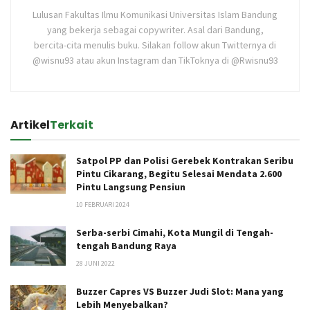
Lulusan Fakultas Ilmu Komunikasi Universitas Islam Bandung
yang bekerja sebagai copywriter. Asal dari Bandung,
bercita-cita menulis buku. Silakan follow akun Twitternya di
@wisnu93 atau akun Instagram dan TikToknya di @Rwisnu93
Artikel
Terkait
Satpol PP dan Polisi Gerebek Kontrakan Seribu
Pintu Cikarang, Begitu Selesai Mendata 2.600
Pintu Langsung Pensiun
10 FEBRUARI 2024
Serba-serbi Cimahi, Kota Mungil di Tengah-
tengah Bandung Raya
28 JUNI 2022
Buzzer Capres VS Buzzer Judi Slot: Mana yang
Lebih Menyebalkan?