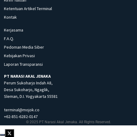
Kirim Tulisan
Ketentuan Artikel Terminal
Kontak
Kerjasama
F.A.Q.
Pedoman Media Siber
Kebijakan Privasi
Laporan Transparansi
PT NARASI AKAL JENAKA
Perum Sukoharjo Indah A8,
Desa Sukoharjo, Ngaglik,
Sleman, D.I. Yogyakarta 55581
terminal@mojok.co
+62-851-6282-0147
© 2025 PT Narasi Akal Jenaka. All Rights Reserved.