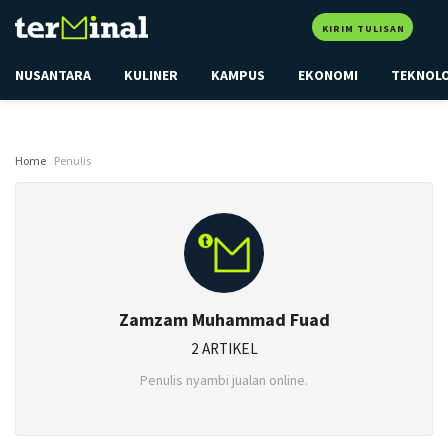
KIRIM TULISAN
NUSANTARA
KULINER
KAMPUS
EKONOMI
TEKNOL
Home
Penulis
Zamzam Muhammad Fuad
2 ARTIKEL
Penulis nyambi jualan online.