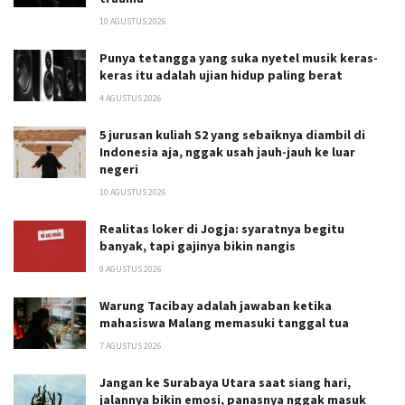
10 AGUSTUS 2026
Punya tetangga yang suka nyetel musik keras-
keras itu adalah ujian hidup paling berat
4 AGUSTUS 2026
5 jurusan kuliah S2 yang sebaiknya diambil di
Indonesia aja, nggak usah jauh-jauh ke luar
negeri
10 AGUSTUS 2026
Realitas loker di Jogja: syaratnya begitu
banyak, tapi gajinya bikin nangis
9 AGUSTUS 2026
Warung Tacibay adalah jawaban ketika
mahasiswa Malang memasuki tanggal tua
7 AGUSTUS 2026
Jangan ke Surabaya Utara saat siang hari,
jalannya bikin emosi, panasnya nggak masuk