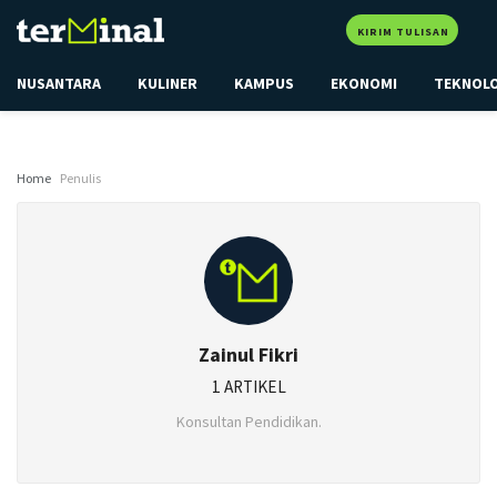
KIRIM TULISAN
NUSANTARA
KULINER
KAMPUS
EKONOMI
TEKNOL
Home
Penulis
Zainul Fikri
1 ARTIKEL
Konsultan Pendidikan.