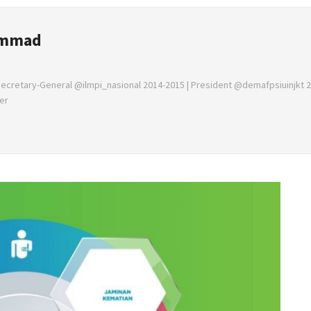
ammad
 Secretary-General @ilmpi_nasional 2014-2015 | President @demafpsiuinjkt 2
er