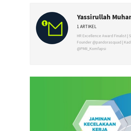
Yassirullah Muh
1 ARTIKEL
HR Excellence Award Finalist |
Founder @pandorasquad | Kad
@PMII_Komfapsi