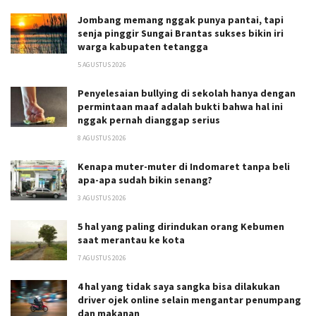
Jombang memang nggak punya pantai, tapi
senja pinggir Sungai Brantas sukses bikin iri
warga kabupaten tetangga
5 AGUSTUS 2026
Penyelesaian bullying di sekolah hanya dengan
permintaan maaf adalah bukti bahwa hal ini
nggak pernah dianggap serius
8 AGUSTUS 2026
Kenapa muter-muter di Indomaret tanpa beli
apa-apa sudah bikin senang?
3 AGUSTUS 2026
5 hal yang paling dirindukan orang Kebumen
saat merantau ke kota
7 AGUSTUS 2026
4 hal yang tidak saya sangka bisa dilakukan
driver ojek online selain mengantar penumpang
dan makanan