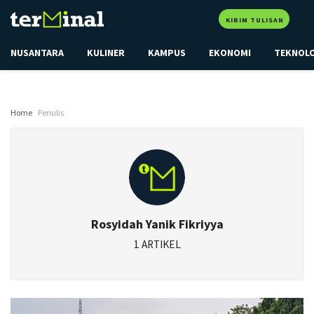
KIRIM TULISAN
NUSANTARA
KULINER
KAMPUS
EKONOMI
TEKNOL
Home
Penulis
Rosyidah Yanik Fikriyya
1 ARTIKEL