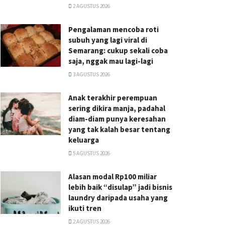
2 AGUSTUS 2026
Pengalaman mencoba roti
subuh yang lagi viral di
Semarang: cukup sekali coba
saja, nggak mau lagi-lagi
3 AGUSTUS 2026
Anak terakhir perempuan
sering dikira manja, padahal
diam-diam punya keresahan
yang tak kalah besar tentang
keluarga
5 AGUSTUS 2026
Alasan modal Rp100 miliar
lebih baik “disulap” jadi bisnis
laundry daripada usaha yang
ikuti tren
2 AGUSTUS 2026