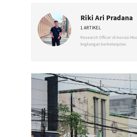
Riki Ari Pradana
1 ARTIKEL
Research Officer di Inovasi M
lingkungan berkelanjutan.