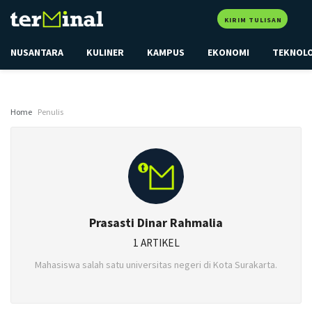
KIRIM TULISAN
NUSANTARA
KULINER
KAMPUS
EKONOMI
TEKNOL
Home
Penulis
Prasasti Dinar Rahmalia
1 ARTIKEL
Mahasiswa salah satu universitas negeri di Kota Surakarta.