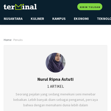
KIRIM TULISAN
NUSANTARA
KULINER
KAMPUS
EKONOMI
TEKNOL
Home
Penulis
Nurul Ripna Astuti
1 ARTIKEL
Seorang pejalan yang sedang menekuni seni menebar
kebaikan. Lebih banyak diam sebagai pengamat, percaya
bahwa dengan memahami dunia lebih dalam